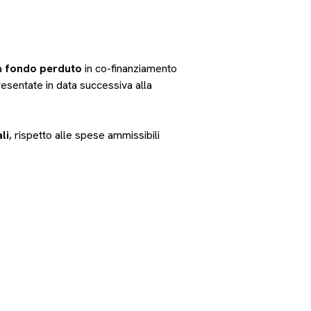
a
fondo perduto
in co-finanziamento
resentate in data successiva alla
li
, rispetto alle spese ammissibili