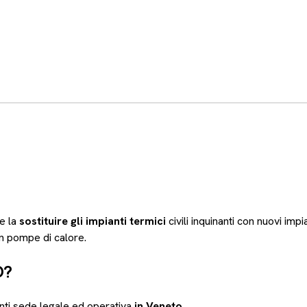
re la
sostituire gli impianti termici
civili inquinanti con nuovi impia
n pompe di calore.
O?
nti sede legale ed operativa
in Veneto
.