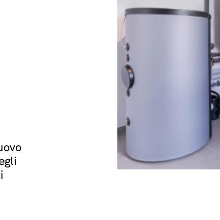
nuovo
egli
i